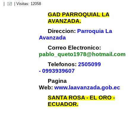
|
| Visitas: 12058
GAD PARROQUIAL LA
AVANZADA.
Direccion:
Parroquia La
Avanzada
Correo Electronico:
pablo_queto1978@hotmail.com
Telefonos:
2505099
- 0993939607
Pagina
Web:
www.laavanzada.gob.ec
SANTA ROSA - EL ORO -
ECUADOR.